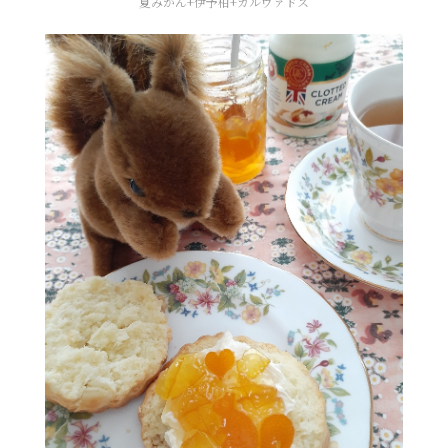
夏みかん+伊予柑+カルヴァドス