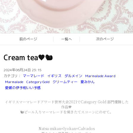
前のページ
一覧へ
次のページ
Cream tea🧡🐿
2024年06月24日 23:15
カテゴリ：
マーマレード
イギリス
ダルメイン
Marmalade Award
Marmalade
Category Gold
クリームティー
夏みかん
愛媛の伊予柑いい予感
イギリスマーマレードアワード世界大会2021でCategory Gold 部門優勝した
作品🧡
🐿ピール入りマーマレードを焼きたてスコーンにのせて。
Natsu-mikan+Iyokan+Calvados